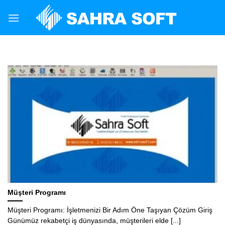
Skip
to
content
MARKET STOK TAKIP PROGRAMI
Oto Yedek Parça Programı
Oto Yedek Parça Programı: Otomotiv Sektöründe
Verimliliği Artırmanın Yolu Giriş Otomotiv sektörü,
sürekli değişen ve [...]
OKUMAYA DEVAM EDIN
→
Müşteri Programı
Müşteri Programı: İşletmenizi Bir Adım Öne Taşıyan Çözüm Giriş
Günümüz rekabetçi iş dünyasında, müşterileri elde [...]