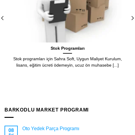
Barkod programı okuyucu
t Kurulum,
Barkod Programı Okuyucu: İşletmenizin Verimliliği
ebe [...]
Anahtarı Barkod Programı Okuyucuları ile Verimli
Barkod [...]
BARKODLU MARKET PROGRAMI
Oto Yedek Parça Programı
08
Eyl