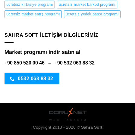
ücretsiz kırtasiye programı
ücretsiz market barkod programı
ücretsiz market satış programı
ücretsiz yedek parça programı
SAHRA SOFT ILETIŞIM BILGILERIMIZ
Market programı indir satın al
+90 850 520 00 46 – +90 532 063 88 32
0532 063 88 32
Copyright 2013 - 2026 ©
Sahra Soft