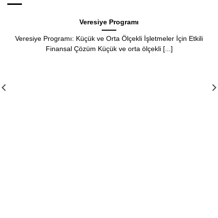
siye Programı
Perakend
e Orta Ölçekli İşletmeler İçin Etkili
Perakende Satış Program
üçük ve orta ölçekli [...]
Yönetirsiniz? Giriş Per
gider