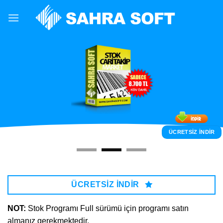
Skip
to
content
ÜCRETSİZ İNDİR
ÜCRETSİZ İNDİR
ÜCRETSIZ INDIR
ÜCRETSİZ İNDİR
NOT:
Stok Programı Full sürümü için programı satın
almanız gerekmektedir.