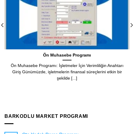
Barkod Programı
arı
Barkod Programı: İşletmenizin Verimliliğini Artırmanın Yo
ir
Giriş Modern perakende ve lojistik sektörlerinde barko
programları, ürün [...]
BARKODLU MARKET PROGRAMI