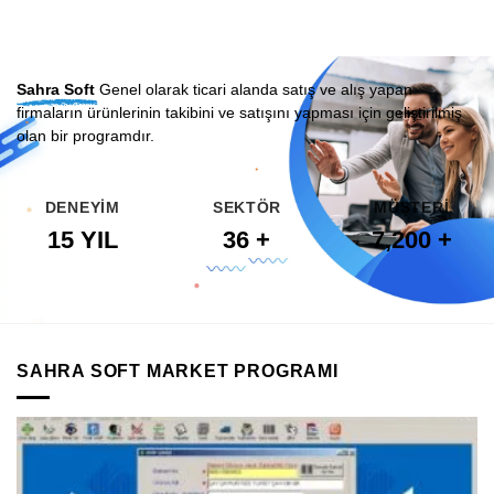
Sahra Soft
Genel olarak ticari alanda satış ve alış yapan
firmaların ürünlerinin takibini ve satışını yapması için geliştirilmiş
olan bir programdır.
DENEYİM
SEKTÖR
MÜŞTERİ
15
YIL
36
+
7,200
+
SAHRA SOFT MARKET PROGRAMI