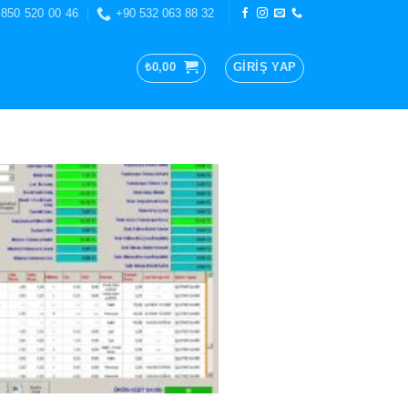
 850 520 00 46
+90 532 063 88 32
₺
0,00
GIRIŞ YAP
, sürekli değişen ve [...]