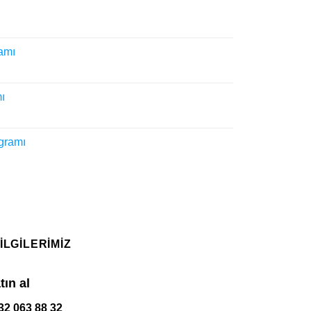
amı
Stok Programları
Barkodlu Satış Progra
ok Programları: İşletmenizin
Barkodlu Satış Programı: Pera
ı
iliğini Artırmanın Anahtarı Giriş
İşletmeler İçin Verimliliği Artır
Stok programları, modern
Anahtarı Giriş Günümüzd
tmelerin verimliliğini artırmak,
perakende sektöründe hız [..
gramı
maliyetleri düşürmek [...]
ILGILERIMIZ
tın al
32 063 88 32