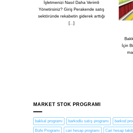
Bakkal Programı
Market Programı Öze
Bakkal Programı: Küçük İşletmeler
Market programı, fazl
çin Büyük Çözümler Giriş Bakkallar,
karıştırmadan hızlı ürün 
mahallelerin vazgeçilmez küçük
stok kaydı yapabileceğiniz
işletmeleridir. Bu [...]
barkodunu okutmak [
MARKET STOK PROGRAMI
bakkal programı
barkodlu satış programı
barkod pr
Büfe Programı
cari hesap programı
Cari hesap takib