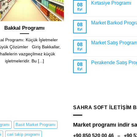
Kırtasiye Programı
08
Eyl
Market Barkod Progr
08
llikleri
Satış Programı
Eyl
a kafa
Satış Programı: İşletmenizin
St
Market Satış Program
08
satışı ve
Performansını Artırmanın Anahtarı
Veriml
Eyl
, ürünlerin
Giriş Günümüz iş dünyasında, etkili
...]
bir satış programı kullanmak, [...]
işle
Perakende Satış Pro
08
Eyl
SAHRA SOFT ILETIŞIM B
Market programı indir sa
ogramı
Basit Market Programı
i
cari takip programı
+90 850 520 00 46 – +90 5