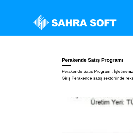
Skip
to
content
Oto Yedek Parça Programı:
Perakende Satış Programı
Perakende Satış Programı: İşletmenizi
Giriş Perakende satış sektöründe rekabe