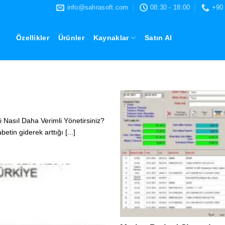
info@sahrasoft.com
08:30 - 18:00
+90
Özellikler
Ürünler
Kaynaklar
Satın Al
MARKET STOK TAKIP PROGRAMI
Oto Yedek Parça Programı
 Otomotiv Sektöründe Verimliliği Artırmanın Yolu Giriş Otomotiv sektörü
OKUMAYA DEVAM EDIN
→
 Nasıl Daha Verimli Yönetirsiniz?
tin giderek arttığı [...]