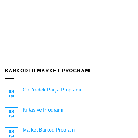
Market Bar
Artırmanı
BARKODLU MARKET PROGRAMI
Oto Yedek Parça Programı
08
Eyl
Kırtasiye Programı
08
Eyl
Market Barkod Programı
08
Eyl