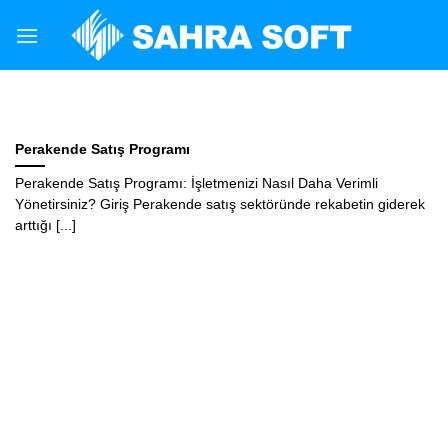
Skip
to
content
MARKET STOK TAKIP PROGRAMI
Oto Yedek Parça Programı
Oto Yedek Parça Programı: Otomotiv Sektöründe
Perakende Satış Programı
Verimliliği Artırmanın Yolu Giriş Otomotiv sektörü,
Perakende Satış Programı: İşletmenizi Nasıl Daha Verimli
sürekli değişen ve [...]
Yönetirsiniz? Giriş Perakende satış sektöründe rekabetin giderek
arttığı [...]
OKUMAYA DEVAM EDIN
→