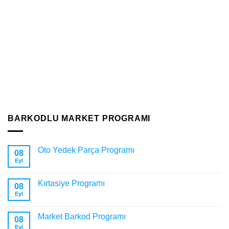
Stok Programı
Stok Programı: İşletmeler İçin Verimlilik ve Kontrolün Anahtarı
Giriş Günümüz iş dünyasında, etkili stok yönetimi, [...]
BARKODLU MARKET PROGRAMI
Oto Yedek Parça Programı
08
Eyl
Kırtasiye Programı
08
Eyl
Market Barkod Programı
08
Eyl